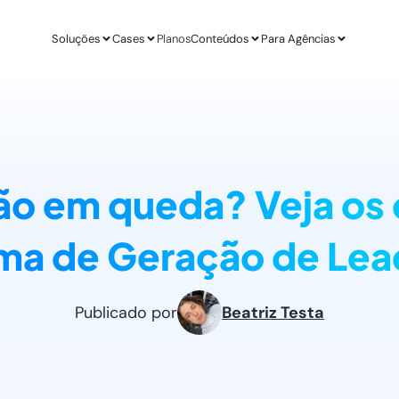
Soluções
Cases
Planos
Conteúdos
Para Agências
APLICAÇÕES
ESTUDO DE CASO
AGÊ
IA para E-commerce
Revenda Mais
Inteligênc
new
Aumenta sua conversão
R$ 300 mil em nov
O ChatGPT d
o em queda? Veja os
IA para Infoprodutores
Unity4 & Dryv
Otimizaç
Blog da Lead
Aumente as vendas por impulso
2 vezes mais conv
Gere mais l
O melhor conteú
ma de Geração de Lea
Abordagens com ChatGPT
VR Gente
Geração 
new
Proatividade no seu site
+211% em MQLs
Leads quali
Materiais Gra
O melhor conteú
Casos de Uso com AI
Espresso App
Agendam
Publicado por
Beatriz Testa
Melhores aplicações na prática
+255% mais Leads
Leads quali
LEADSTER NA PRÁTICA
Junta & Client
Como A Agência SEO Aumentou Em 287% A C
208% de aumento 