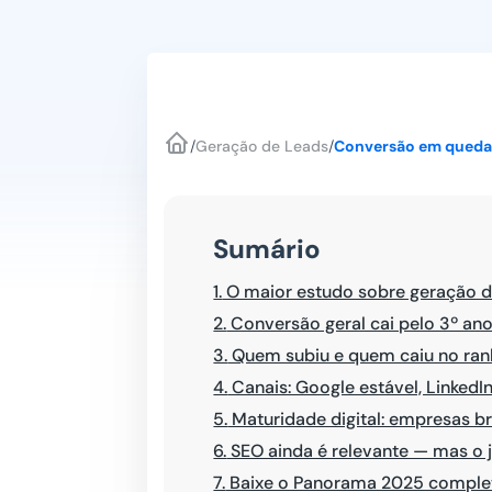
/
Geração de Leads
/
Conversão em queda?
Sumário
1.
O maior estudo sobre geração de
2.
Conversão geral cai pelo 3º ano
3.
Quem subiu e quem caiu no ran
4.
Canais: Google estável, Linked
5.
Maturidade digital: empresas b
6.
SEO ainda é relevante — mas o jo
7.
Baixe o Panorama 2025 comple