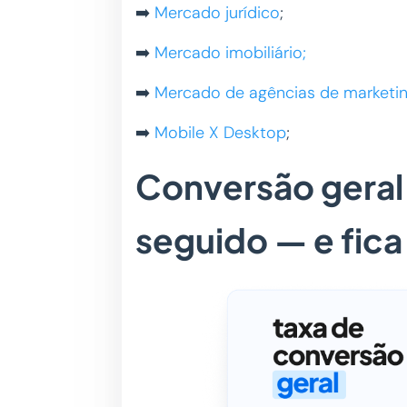
➡️
Mercado jurídico
;
➡️
Mercado imobiliário;
➡️
Mercado de agências de marketi
➡️
Mobile X Desktop
;
Conversão geral 
seguido — e fic