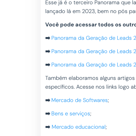
Esse já é o terceiro Panorama que 
lançado lá em 2023, bem no pós p
Você pode acessar todos os outro
➡️
Panorama da Geração de Leads 
➡️
Panorama da Geração de Leads 
➡️
Panorama da Geração de Leads 
Também elaboramos alguns artigos
específicos. Acesse nos links logo a
➡️
Mercado de Softwares
;
➡️
Bens e serviços
;
➡️
Mercado educacional
;