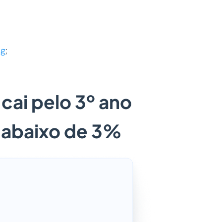
ng
;
cai pelo 3º ano
a abaixo de 3%