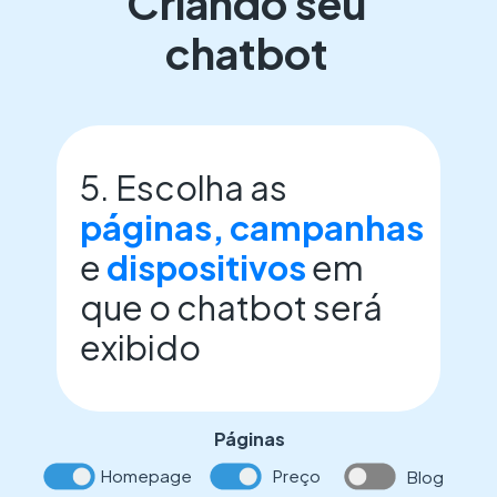
Criando seu
chatbot
5. Escolha as
páginas, campanhas
e
dispositivos
em
que o chatbot será
exibido
Páginas
Homepage
P
reço
Blog