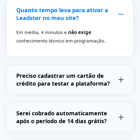
Quanto tempo leva para ativar a
Leadster no meu site?
Em média, 4 minutos e
não exige
conhecimento técnico em programação.
Preciso cadastrar um cartão de
crédito para testar a plataforma?
Não,
você não precisa cadastrar cartões de
crédito para testar a plataforma e não receberá
Serei cobrado automaticamente
cobranças automáticas após o final do período
após o período de 14 dias grátis?
de testes.
Não.
Após o período de testes avaliaremos o