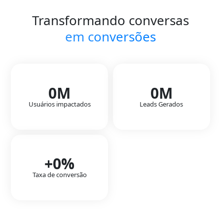
Transformando conversas
em conversões
0
M
0
M
Usuários impactados
Leads Gerados
+
0
%
Taxa de conversão