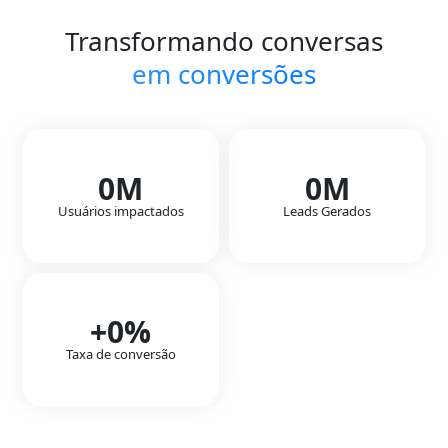
Transformando conversas
em conversões
0
M
0
M
Usuários impactados
Leads Gerados
+
0
%
Taxa de conversão