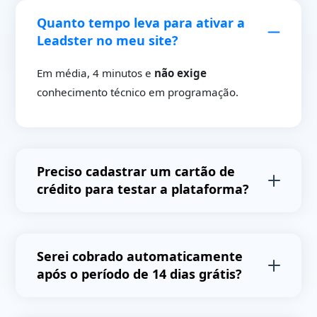
Quanto tempo leva para ativar a
Leadster no meu site?
Em média, 4 minutos e
não exige
conhecimento técnico em programação.
Preciso cadastrar um cartão de
crédito para testar a plataforma?
Não,
você não precisa cadastrar cartões de
crédito para testar a plataforma e não receberá
Serei cobrado automaticamente
cobranças automáticas após o final do período
após o período de 14 dias grátis?
de testes.
Não.
Após o período de testes avaliaremos o