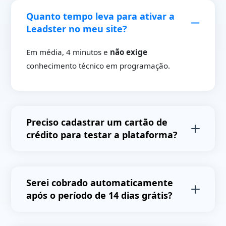
Quanto tempo leva para ativar a
Leadster no meu site?
Em média, 4 minutos e
não exige
conhecimento técnico em programação.
Preciso cadastrar um cartão de
crédito para testar a plataforma?
Não,
você não precisa cadastrar cartões de
crédito para testar a plataforma e não receberá
Serei cobrado automaticamente
cobranças automáticas após o final do período
após o período de 14 dias grátis?
de testes.
Não.
Após o período de testes avaliaremos o