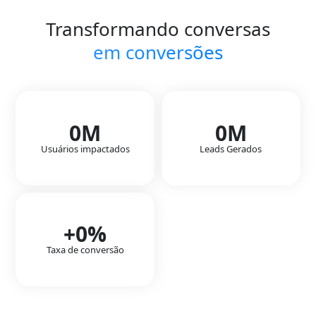
Transformando conversas
em conversões
0
M
0
M
Usuários impactados
Leads Gerados
+
0
%
Taxa de conversão