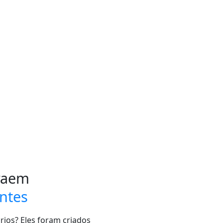
traem
antes
ios? Eles foram criados