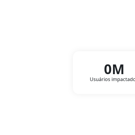
0
M
Usuários impactad