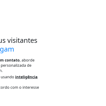
s visitantes
egam
 em contato
, aborde
 personalizada de
m.
o usando
inteligência
cordo com o interesse