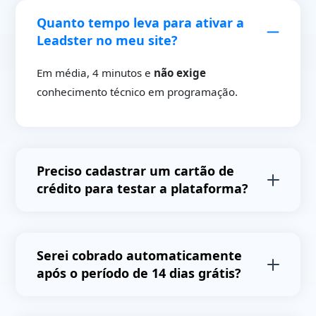
Quanto tempo leva para ativar a
Leadster no meu site?
Em média, 4 minutos e
não exige
conhecimento técnico em programação.
Preciso cadastrar um cartão de
crédito para testar a plataforma?
Não,
você não precisa cadastrar cartões de
crédito para testar a plataforma e não receberá
Serei cobrado automaticamente
cobranças automáticas após o final do período
após o período de 14 dias grátis?
de testes.
Não.
Após o período de testes avaliaremos o