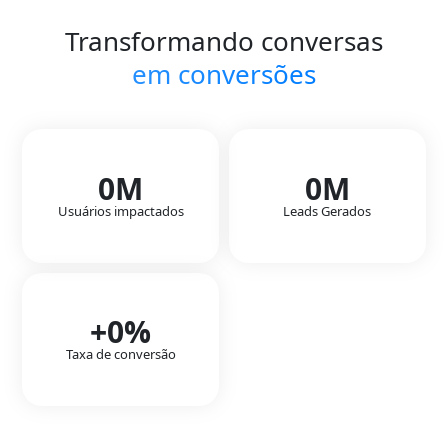
Transformando conversas
em conversões
0
M
0
M
Usuários impactados
Leads Gerados
+
0
%
Taxa de conversão