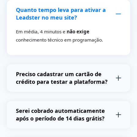
Quanto tempo leva para ativar a
Leadster no meu site?
Em média, 4 minutos e
não exige
conhecimento técnico em programação.
Preciso cadastrar um cartão de
crédito para testar a plataforma?
Não,
você não precisa cadastrar cartões de
crédito para testar a plataforma e não receberá
Serei cobrado automaticamente
cobranças automáticas após o final do período
após o período de 14 dias grátis?
de testes.
Não.
Após o período de testes avaliaremos o