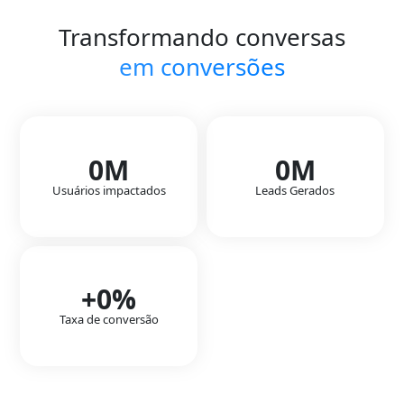
Transformando conversas
em conversões
0
M
0
M
Usuários impactados
Leads Gerados
+
0
%
Taxa de conversão