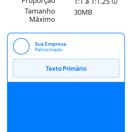
Proporção
1:1 a 1:1.25
Tamanho
30MB
Máximo