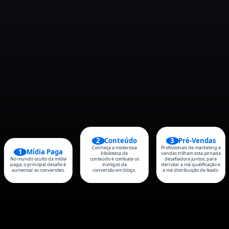
2
Conteúdo
3
Pré-Vendas
Conheça a misteriosa
Profissionais de marketing e
1
Mídia Paga
biblioteca de
vendas trilham esta jornada
No mundo oculto da mídia
conteúdo e combata os
desafiadora juntos, para
paga, o principal desafio é
inimigos da
derrotar a má qualificação e
aumentar as conversões.
conversão em blogs.
a má distribuição de leads.