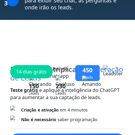
para exibir seu chat, as perguntas e
3
onde irão os leads.
Pronto para triplicar sua
Geração
450
14 dias grátis
de Leads
Leads
150
230
Teste grátis
e aplique a inteligência do ChatGPT
Leads
Leads
para aumentar a sua captação de leads.
Criação e ativação
em 4 minutos
Não é necessário
saber programação