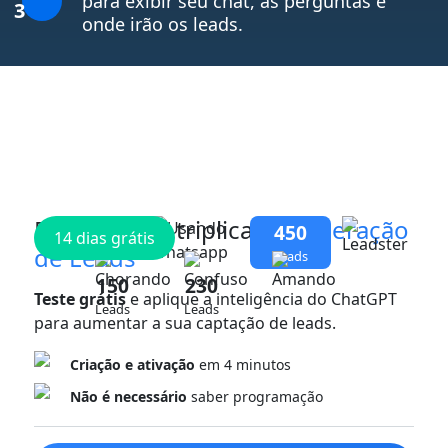
para exibir seu chat, as perguntas e
3
onde irão os leads.
Pronto para triplicar sua
Geração
450
14 dias grátis
de Leads
Leads
150
230
Teste grátis
e aplique a inteligência do ChatGPT
Leads
Leads
para aumentar a sua captação de leads.
Criação e ativação
em 4 minutos
Não é necessário
saber programação