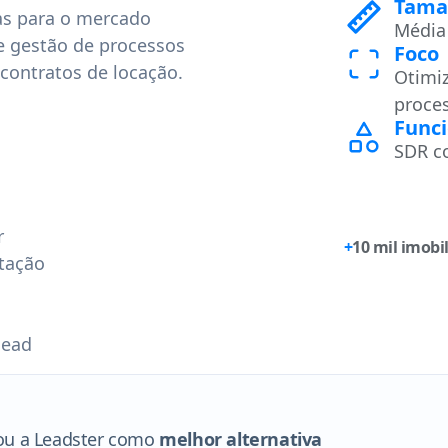
Tama
as para o mercado
Média
e gestão de processos
Foco
contratos de locação.
Otimiz
proce
Funci
SDR c
r
+
10 mil imobil
tação
lead
ou a Leadster como
melhor alternativa