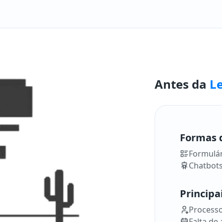
Antes da
Le
Formas 
Formulár
Chatbots
Principa
Processo
Falta d