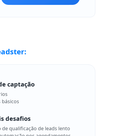
adster:
de captação
ios
 básicos
is desafios
 de qualificação de leads lento
e automação nos agendamentos