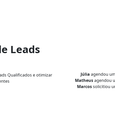
de Leads
Júlia
agendou u
ds Qualificados e otimizar
Matheus
agendou 
entes
Marcos
solicitiou 