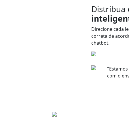
Distribua
inteligen
Direcione
cada
l
correta de acor
chatbot.
"Estamos
com o env