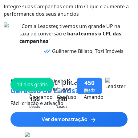
Integre suas
Campanhas
com
Um Clique
e aumente a
performance dos
seus anúncios
"Com a Leadster, tivemos um grande UP na
taxa de conversão e
barateamos o CPL das
campanhas
"
Guilherme Biliato, Tozi Imóveis
Pronto para triplicar
sua
450
14 dias grátis
Geração de Leads?
Leads
150
230
Fácil criação e ativação
Leads
Leads
ver demonstração