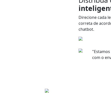
inteligen
Direcione
cada
l
correta de acor
chatbot.
"Estamos
com o env