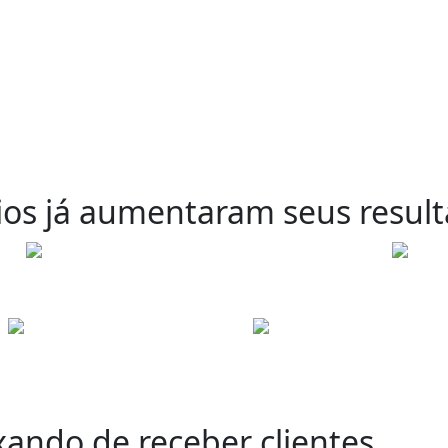
os já
aumentaram
seus resul
xando de receber clientes