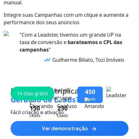
manual.
Integre suas
Campanhas
com
um clique
e aumente a
performance dos
seus anúncios
"Com a Leadster, tivemos um grande UP na
taxa de conversão e
barateamos o CPL das
campanhas
"
Guilherme Biliato, Tozi Imóveis
Pronto para triplicar
sua
450
14 dias grátis
Geração de Leads?
Leads
150
230
Fácil criação e ativação
Leads
Leads
ver demonstração