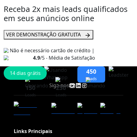
Receba 2x mais
leads qualificados
em seus anúncios online
VER DEMONSTRAÇÃO GRATUITA
Não é necessário cartão de crédito |
4.9
/5 - Média de Satisfação
450
14 dias grátis
Leads
Siga-nos
150
230
Leads
Leads
Links Principais