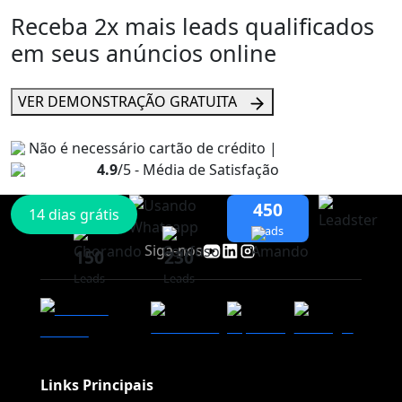
Receba 2x mais
leads qualificados
em seus anúncios online
VER DEMONSTRAÇÃO GRATUITA
Não é necessário cartão de crédito |
4.9
/5 - Média de Satisfação
450
14 dias grátis
Leads
Siga-nos
150
230
Leads
Leads
Links Principais