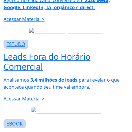
Veja como cada canal converteu em
2026
:
Meta,
Google, LinkedIn, IA, orgânico
e
direct.
Acessar Material
>
ESTUDO
Leads
Fora do Horário
Comercial
Analisamos
3,4 milhões de leads
para revelar o que
acontece quando seu time vai embora.
Acessar Material
>
EBOOK