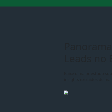
Panorama
Leads no B
Baixe o maior estudo sob
insights extraídos de mai