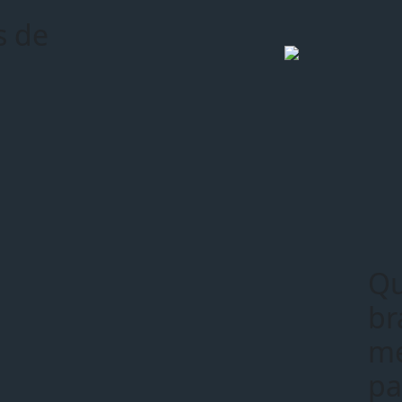
s de
Qu
br
me
pa