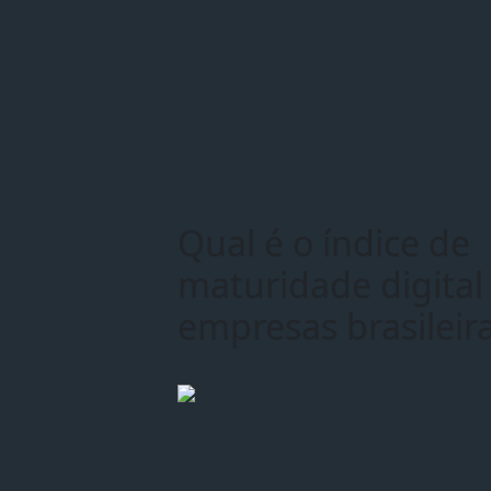
Qual é o índice de
maturidade digital
empresas brasileir