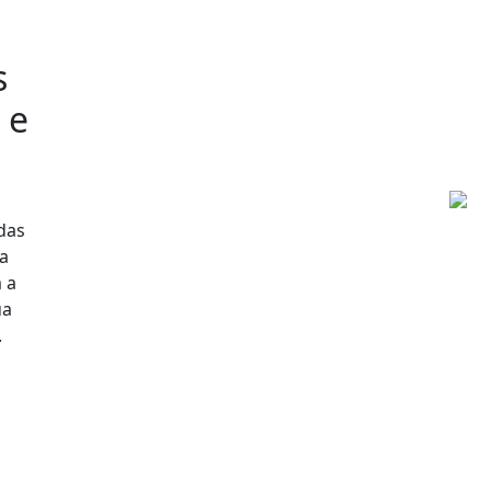
s
 e
 das
a
 a
ua
.