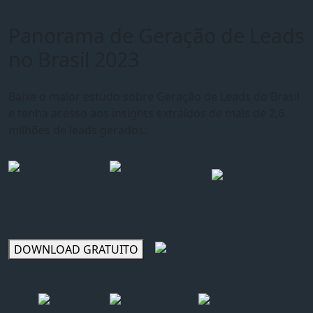
Panorama de Geração de Leads
no Brasil 2023
Baixe o maior estudo sobre Geração de Leads do Brasil
e tenha acesso aos insights extraídos de mais de 2,6
milhões de leads gerados.
DOWNLOAD GRATUITO