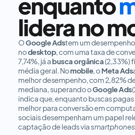
enquanto
m
lidera no m
O
Google Ads
tem um desempenho e
no
desktop
, com uma taxa de conve
7,74%, já a
busca orgânica
(2,33%) f
média geral. No
mobile
, o
Meta Ads
melhor desempenho, com 2,82% de
mediana, superando o
Google Ads
(
indica que, enquanto buscas pagas
melhor para conversão em computad
sociais desempenham um papel rele
captação de leads via
smartphones