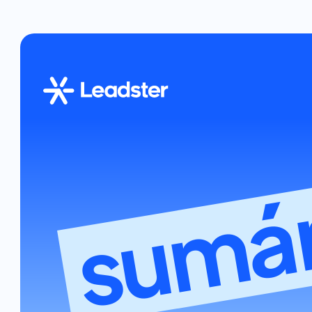
sumár