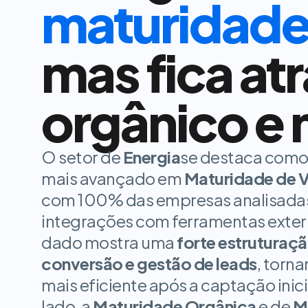
maturidade
mas fica atr
orgânico e 
O setor de
Energia
se destaca como
mais avançado em
Maturidade de 
com 100% das empresas analisadas 
integrações com ferramentas extern
dado mostra uma
forte estruturação
conversão e gestão de leads
, torna
mais eficiente após a captação inicia
lado, a
Maturidade Orgânica
e de
M