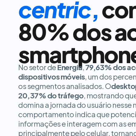
centric
,
com
80% dos ace
smartphon
No setor de
Energia
,
79,63% dos ac
dispositivos móveis
, um dos percent
os segmentos analisados. O
desktop
20,37% do tráfego
, mostrando que
domina a jornada do usuário nesse 
comportamento indica que potencia
informações e interagem com as em
principalmente pelo celular, tornand