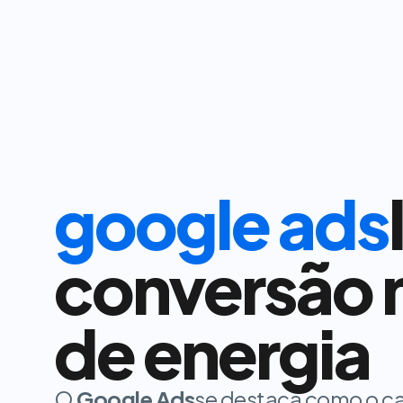
google ads
conversão n
de energia
O
Google Ads
se destaca como o ca