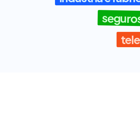
seguro
tele