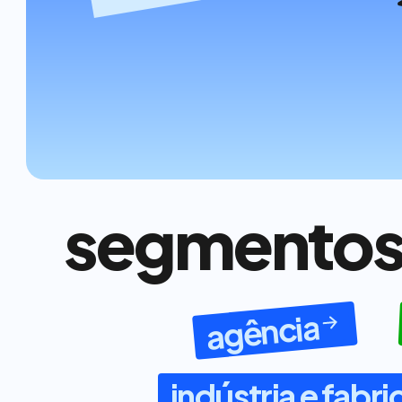
segmento
agência
indústria e fabr