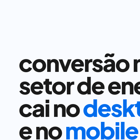
conversão n
setor de ene
cai no
desk
e no
mobile