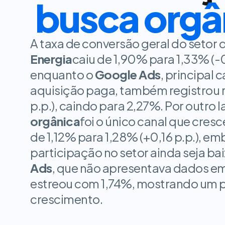
busca orgâ
A taxa de conversão geral do setor 
Energia
caiu de 1,90% para 1,33% (-0,
enquanto o
Google Ads
, principal c
aquisição paga, também registrou r
p.p.), caindo para 2,27%. Por outro l
orgânica
foi o único canal que cresc
de 1,12% para 1,28% (+0,16 p.p.), em
participação no setor ainda seja baix
Ads
, que não apresentava dados em
estreou com 1,74%, mostrando um po
crescimento.