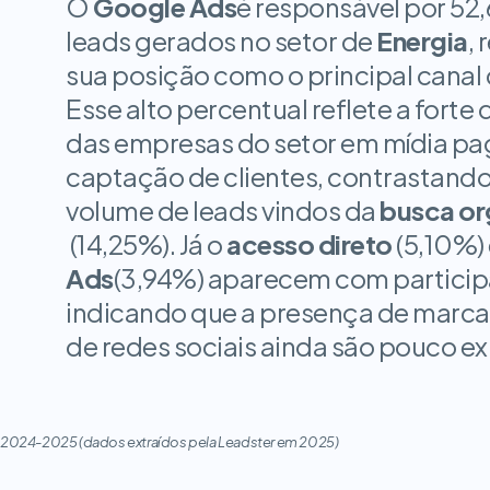
O
Google Ads
é responsável por 52
leads gerados no setor de
Energia
,
sua posição como o principal canal 
Esse alto percentual reflete a forte
das empresas do setor em mídia pag
captação de clientes, contrastando
volume de leads vindos da
busca or
(14,25%). Já o
acesso direto
(5,10%)
Ads
(3,94%) aparecem com particip
indicando que a presença de marca 
de redes sociais ainda são pouco e
2024-2025 (dados extraídos pela Leadster em 2025)