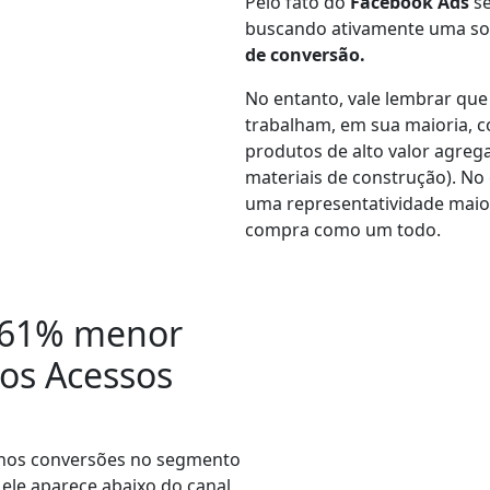
Pelo fato do
Facebook Ads
se
buscando ativamente uma solu
de conversão.
No entanto, vale lembrar que
trabalham, em sua maioria, 
produtos de alto valor agre
materiais de construção). No
uma representatividade maio
compra como um todo.
 61% menor
 os Acessos
enos conversões no segmento
 ele aparece abaixo do canal