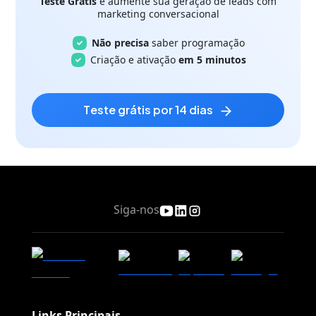
Teste Grátis
e aumente sua geração de leads com
marketing conversacional
Não precisa
saber programação
Criação e ativação
em 5 minutos
teste grátis por 14 dias
Siga-nos
Links Principais