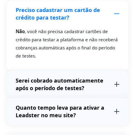
Preciso cadastrar um cartão de
crédito para testar?
Não
, você não precisa cadastrar cartões de
crédito para testar a plataforma e não receberá
cobranças automáticas após o final do período
de testes.
Serei cobrado automaticamente
após o período de testes?
Não
. Após o período de testes avaliaremos o
Quanto tempo leva para ativar a
volume de acessos do seu site e
Leadster no meu site?
apresentaremos uma proposta.
Não
realizamos
cobranças automáticas após o
Em média, 4 minutos e
não exige
período de testes.