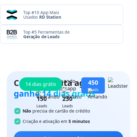
Top #10 App Mais
Usados
RD Station
Top #5 Ferramentas de
Geração de Leads
Crie sua conta agora
e
450
14 dias grátis
Leads
ganhe 14 dias grátis
150
230
Leads
Leads
Não
precisa de cartão de crédito
Criação e ativação em
5 minutos