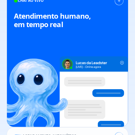
CHAT AO VIVO
Atendimento humano,
em tempo real
Rafael Cássio
Fundador & CEO
113%
aumento em conversão
20%
aumento em vendas