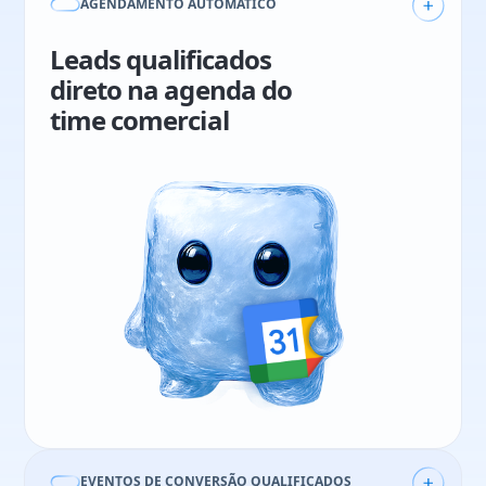
AGENDAMENTO AUTOMÁTICO
Leads qualificados
direto na agenda do
time comercial
Rafael Salomão
Sales & CS Manager
21%
aumento em vendas
49
reuniões qualificadas em 3 meses
EVENTOS DE CONVERSÃO QUALIFICADOS