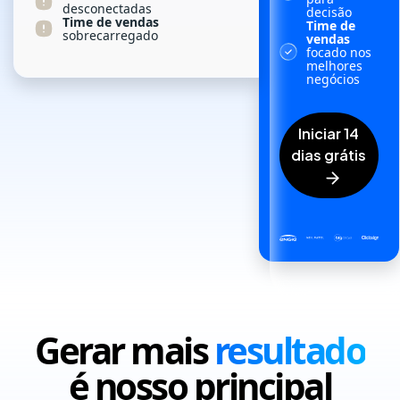
desconectadas
decisão
Time de vendas
Time de
sobrecarregado
vendas
focado nos
melhores
negócios
iniciar 14
dias grátis
Gerar mais
resultado
é nosso principal