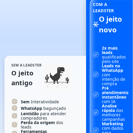
COM A
LEADSTER
O jeito
novo
2x mais
leads
qualificados
pelo site
SEM A LEADSTER
Leads no
WhatsApp
O jeito
com
intenção de
antigo
compra
Pré
atendimento
instantâneo
com IA
Sem
Interatividade
Analise
WhatsApp
bagunçado
rápida
das
Lentidão
para atender
melhores
compradores
campanhas
Perda da origem
dos
Marketing
leads
com dados
Ferramentas
para