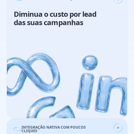
Diminua o custo por lead
das suas campanhas
Guilherme Biliato
Analista de Marketing
21%
aumento em vendas
49
reuniões qualificadas em 3 meses
INTEGRAÇÃO NATIVA COM POUCOS
CLIQUES