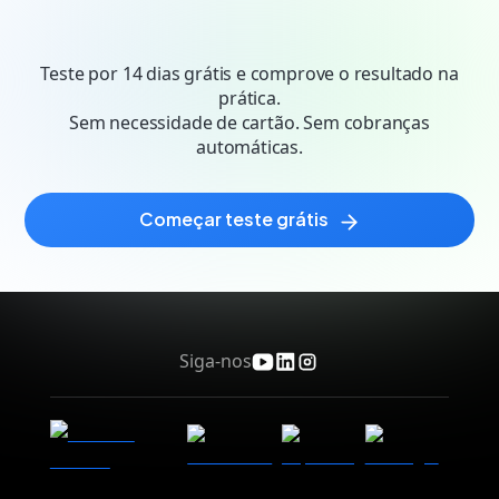
|
para seus destinos corretos. Acompanhe e
otimize seus resultados através de testes de
Teste por 14 dias grátis e comprove o resultado na
performance e inteligência artificial.
prática.
Sem necessidade de cartão. Sem cobranças
automáticas.
começar teste grátis
Siga-nos