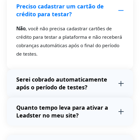
Preciso cadastrar um cartão de
crédito para testar?
Não
, você não precisa cadastrar cartões de
crédito para testar a plataforma e não receberá
cobranças automáticas após o final do período
de testes.
Serei cobrado automaticamente
após o período de testes?
Não
. Após o período de testes avaliaremos o
Quanto tempo leva para ativar a
volume de acessos do seu site e
Leadster no meu site?
apresentaremos uma proposta.
Não
realizamos
cobranças automáticas após o
Em média, 4 minutos e
não exige
período de testes.
conhecimento técnico em programação.