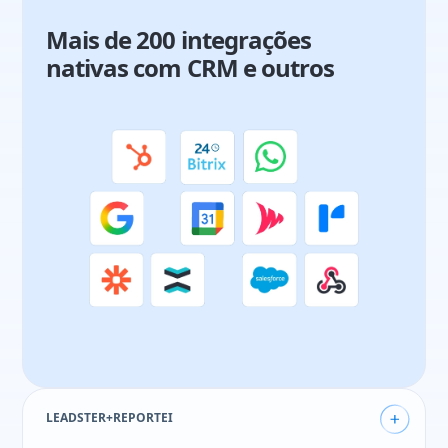
Mais de 200 integrações
nativas com CRM e outros
Juliana Costa
Analista de marketing
48%
Mais leads que formulários
50%
conversão de todo site
LEADSTER+REPORTEI