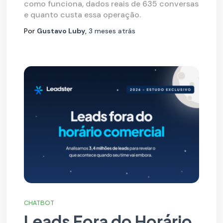
como funciona, dados reais de 635 conversas
e quanto custa essa operação.
Por
Gustavo Luby
,
3 meses
atrás
CHATBOT
Leads Fora do Horário