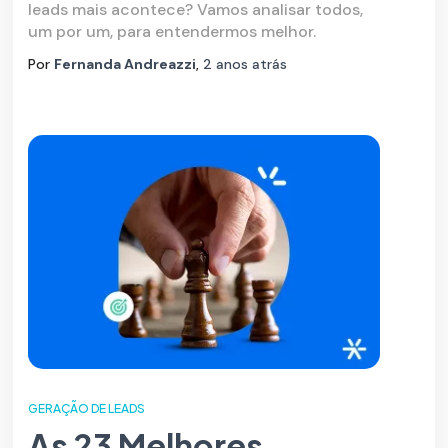
leads mais acontece? Vamos analisar todos,
um por um, para entendermos melhor.
Por
Fernanda Andreazzi
,
2 anos
atrás
GERAÇÃO DE LEADS
As 23 Melhores