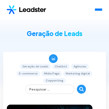
Geração de Leads
Geração de Leads
Chatbot
Agências
E-commerce
Mídia Paga
Marketing digital
Copywriting
Pesquisar
por:
1