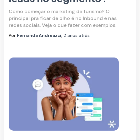
Como começar o marketing de turismo? O
principal pra ficar de olho é no Inbound e nas
redes sociais. Veja o que fazer com exemplos.
Por
Fernanda Andreazzi
,
2 anos
atrás