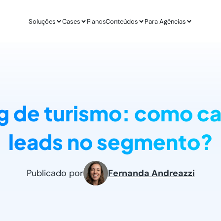
Soluções
Cases
Planos
Conteúdos
Para Agências
APLICAÇÕES
ESTUDO DE CASO
AGÊ
IA para E-commerce
Revenda Mais
Inteligênc
new
Aumenta sua conversão
R$ 300 mil em nov
O ChatGPT d
g de turismo: como ca
IA para Infoprodutores
Unity4 & Dryv
Otimizaç
Blog da Lead
Aumente as vendas por impulso
2 vezes mais conv
Gere mais l
O melhor conteú
leads no segmento?
Abordagens com ChatGPT
VR Gente
Geração 
new
Proatividade no seu site
+211% em MQLs
Leads quali
Materiais Gra
O melhor conteú
Casos de Uso com AI
Espresso App
Agendam
Publicado por
Fernanda Andreazzi
Melhores aplicações na prática
+255% mais Leads
Leads quali
LEADSTER NA PRÁTICA
Junta & Client
Como A Agência SEO Aumentou Em 287% A C
208% de aumento 