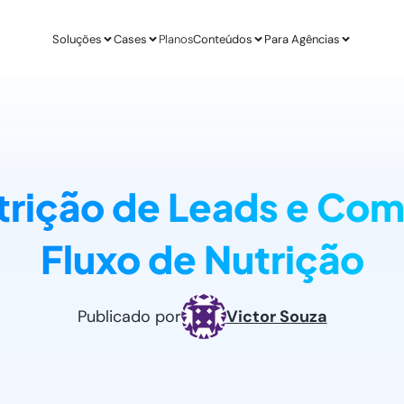
Soluções
Cases
Planos
Conteúdos
Para Agências
APLICAÇÕES
ESTUDO DE CASO
AGÊ
IA para E-commerce
Revenda Mais
Inteligênc
new
Aumenta sua conversão
R$ 300 mil em nov
O ChatGPT d
trição de Leads e Com
IA para Infoprodutores
Unity4 & Dryv
Otimizaç
Blog da Lead
Aumente as vendas por impulso
2 vezes mais conv
Gere mais l
O melhor conteú
Fluxo de Nutrição
Abordagens com ChatGPT
VR Gente
Geração 
new
Proatividade no seu site
+211% em MQLs
Leads quali
Materiais Gra
O melhor conteú
Casos de Uso com AI
Espresso App
Agendam
Publicado por
Victor Souza
Melhores aplicações na prática
+255% mais Leads
Leads quali
LEADSTER NA PRÁTICA
Junta & Client
Como A Agência SEO Aumentou Em 287% A C
208% de aumento 