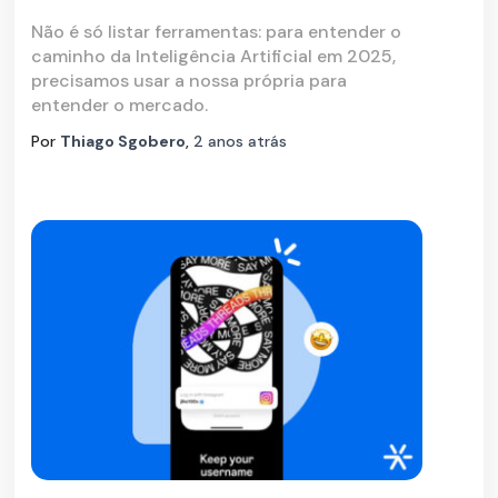
Não é só listar ferramentas: para entender o
caminho da Inteligência Artificial em 2025,
precisamos usar a nossa própria para
entender o mercado.
Por
Thiago Sgobero
,
2 anos
atrás