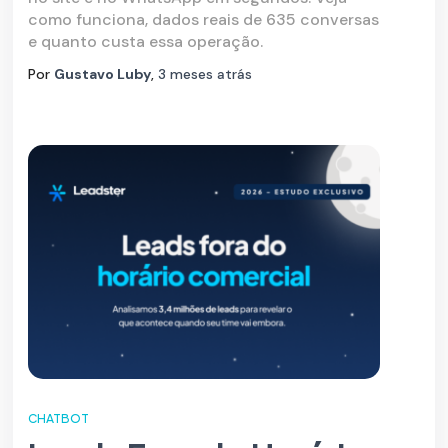
como funciona, dados reais de 635 conversas
e quanto custa essa operação.
Por
Gustavo Luby
,
3 meses
atrás
CHATBOT