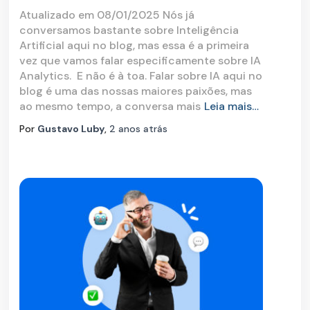
Atualizado em 08/01/2025 Nós já
conversamos bastante sobre Inteligência
Artificial aqui no blog, mas essa é a primeira
vez que vamos falar especificamente sobre IA
Analytics. E não é à toa. Falar sobre IA aqui no
blog é uma das nossas maiores paixões, mas
ao mesmo tempo, a conversa mais
Leia mais…
Por
Gustavo Luby
,
2 anos
atrás