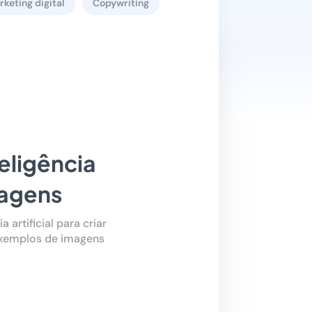
keting digital
Copywriting
eligência
magens
artificial para criar
exemplos de imagens