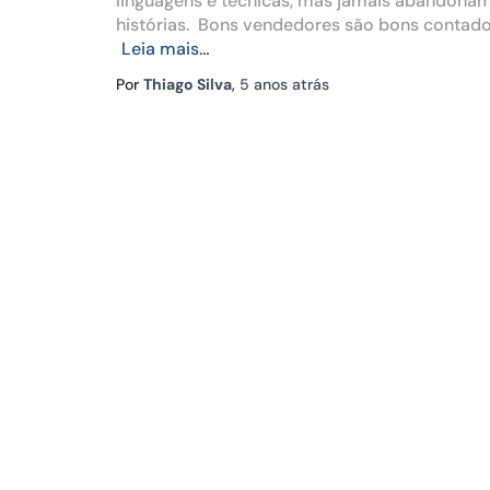
linguagens e técnicas, mas jamais abandonam
histórias. Bons vendedores são bons contado
Leia mais…
Por
Thiago Silva
,
5 anos
atrás