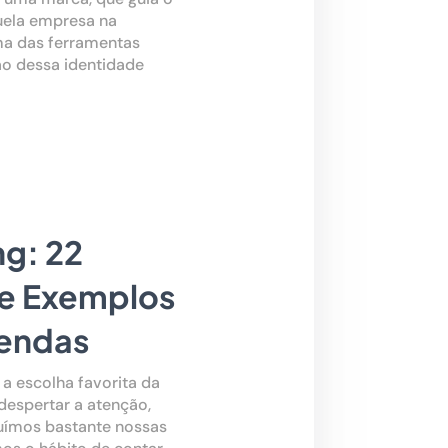
uela empresa na
ma das ferramentas
ão dessa identidade
ng: 22
 e Exemplos
Vendas
 a escolha favorita da
espertar a atenção,
luímos bastante nossas