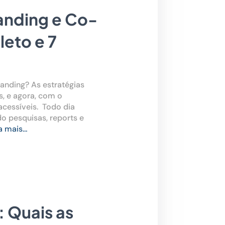
anding e Co-
eto e 7
randing? As estratégias
, e agora, com o
acessíveis. Todo dia
o pesquisas, reports e
a mais…
 Quais as