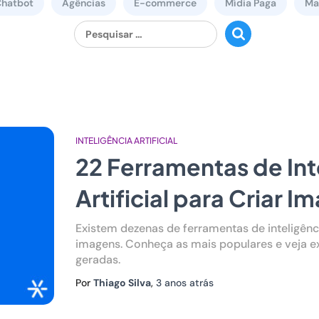
hatbot
Agências
E-commerce
Mídia Paga
Mar
Ver todos
Pesquisar
por:
1
INTELIGÊNCIA ARTIFICIAL
22 Ferramentas de Int
Artificial para Criar I
Existem dezenas de ferramentas de inteligência 
imagens. Conheça as mais populares e veja 
geradas.
Por
Thiago Silva
,
3 anos
atrás