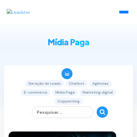
Mídia Paga
Geração de Leads
Chatbot
Agências
E-commerce
Mídia Paga
Marketing digital
Copywriting
Pesquisar
por:
1