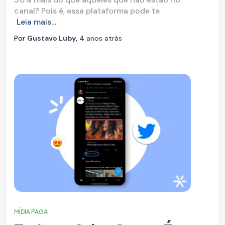
canal? Pois é, essa plataforma pode te
Leia mais…
Por
Gustavo Luby
,
4 anos
atrás
MÍDIA PAGA