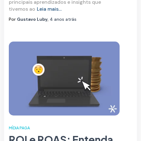
principais aprendizados e insights que
tivemos ao
Leia mais…
Por
Gustavo Luby
,
4 anos
atrás
MÍDIA PAGA
ROI e ROAS: Entenda