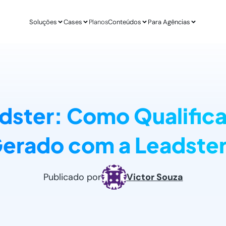
Soluções
Cases
Planos
Conteúdos
Para Agências
APLICAÇÕES
ESTUDO DE CASO
AGÊ
IA para E-commerce
Revenda Mais
Inteligênc
new
Aumenta sua conversão
R$ 300 mil em nov
O ChatGPT d
dster: Como Qualific
IA para Infoprodutores
Unity4 & Dryv
Otimizaç
Blog da Lead
Aumente as vendas por impulso
2 vezes mais conv
Gere mais l
O melhor conteú
erado com a Leadste
Abordagens com ChatGPT
VR Gente
Geração 
new
Proatividade no seu site
+211% em MQLs
Leads quali
Materiais Gra
O melhor conteú
Casos de Uso com AI
Espresso App
Agendam
Publicado por
Victor Souza
Melhores aplicações na prática
+255% mais Leads
Leads quali
LEADSTER NA PRÁTICA
Junta & Client
Como A Agência SEO Aumentou Em 287% A C
208% de aumento 