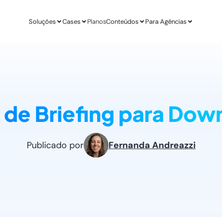
Soluções
Cases
Planos
Conteúdos
Para Agências
APLICAÇÕES
ESTUDO DE CASO
AGÊ
IA para E-commerce
Revenda Mais
Inteligênc
new
Aumenta sua conversão
R$ 300 mil em nov
O ChatGPT d
 de Briefing para Down
IA para Infoprodutores
Unity4 & Dryv
Otimizaç
Blog da Lead
Aumente as vendas por impulso
2 vezes mais conv
Gere mais l
O melhor conteú
Abordagens com ChatGPT
VR Gente
Geração 
new
Publicado por
Fernanda Andreazzi
Proatividade no seu site
+211% em MQLs
Leads quali
Materiais Gra
O melhor conteú
Casos de Uso com AI
Espresso App
Agendam
Melhores aplicações na prática
+255% mais Leads
Leads quali
LEADSTER NA PRÁTICA
Junta & Client
Como A Agência SEO Aumentou Em 287% A C
208% de aumento 