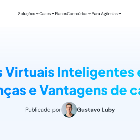
Soluções
Cases
Planos
Conteúdos
Para Agências
APLICAÇÕES
ESTUDO DE CASO
AGÊ
IA para E-commerce
Revenda Mais
Inteligênc
new
Aumenta sua conversão
R$ 300 mil em nov
O ChatGPT d
 Virtuais Inteligentes
IA para Infoprodutores
Unity4 & Dryv
Otimizaç
Blog da Lead
Aumente as vendas por impulso
2 vezes mais conv
Gere mais l
O melhor conteú
nças e Vantagens de 
Abordagens com ChatGPT
VR Gente
Geração 
new
Proatividade no seu site
+211% em MQLs
Leads quali
Materiais Gra
O melhor conteú
Casos de Uso com AI
Espresso App
Agendam
Publicado por
Gustavo Luby
Melhores aplicações na prática
+255% mais Leads
Leads quali
LEADSTER NA PRÁTICA
Junta & Client
Como A Agência SEO Aumentou Em 287% A C
208% de aumento 