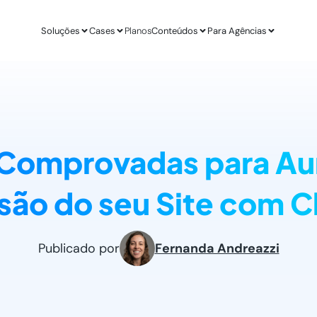
Soluções
Cases
Planos
Conteúdos
Para Agências
APLICAÇÕES
ESTUDO DE CASO
AGÊ
IA para E-commerce
Revenda Mais
Inteligênc
new
Aumenta sua conversão
R$ 300 mil em nov
O ChatGPT d
s Comprovadas para Au
IA para Infoprodutores
Unity4 & Dryv
Otimizaç
Blog da Lead
Aumente as vendas por impulso
2 vezes mais conv
Gere mais l
O melhor conteú
são do seu Site com C
Abordagens com ChatGPT
VR Gente
Geração 
new
Proatividade no seu site
+211% em MQLs
Leads quali
Materiais Gra
O melhor conteú
Casos de Uso com AI
Espresso App
Agendam
Publicado por
Fernanda Andreazzi
Melhores aplicações na prática
+255% mais Leads
Leads quali
LEADSTER NA PRÁTICA
Junta & Client
Como A Agência SEO Aumentou Em 287% A C
208% de aumento 