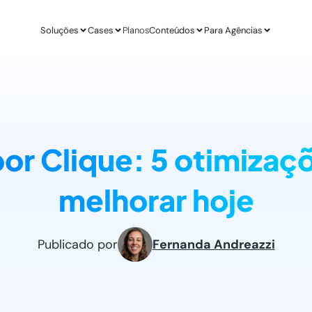
Soluções
Cases
Planos
Conteúdos
Para Agências
APLICAÇÕES
ESTUDO DE CASO
AGÊ
IA para E-commerce
Revenda Mais
Inteligênc
new
Aumenta sua conversão
R$ 300 mil em nov
O ChatGPT d
or Clique: 5 otimizaç
IA para Infoprodutores
Unity4 & Dryv
Otimizaç
Blog da Lead
Aumente as vendas por impulso
2 vezes mais conv
Gere mais l
O melhor conteú
melhorar hoje
Abordagens com ChatGPT
VR Gente
Geração 
new
Proatividade no seu site
+211% em MQLs
Leads quali
Materiais Gra
O melhor conteú
Casos de Uso com AI
Espresso App
Agendam
Publicado por
Fernanda Andreazzi
Melhores aplicações na prática
+255% mais Leads
Leads quali
LEADSTER NA PRÁTICA
Junta & Client
Como A Agência SEO Aumentou Em 287% A C
208% de aumento 