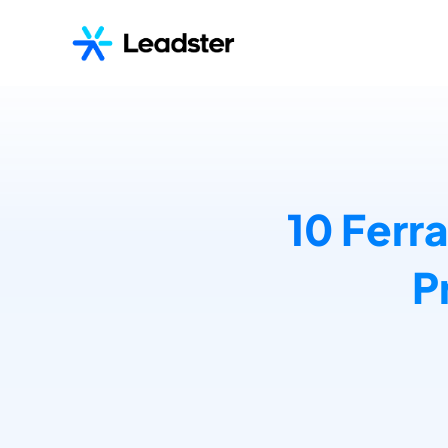
10 Ferr
P