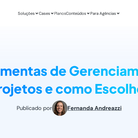
Soluções
Cases
Planos
Conteúdos
Para Agências
APLICAÇÕES
ESTUDO DE CASO
AGÊ
IA para E-commerce
Revenda Mais
Inteligênc
new
Aumenta sua conversão
R$ 300 mil em nov
O ChatGPT d
amentas de Gerencia
IA para Infoprodutores
Unity4 & Dryv
Otimizaç
Blog da Lead
Aumente as vendas por impulso
2 vezes mais conv
Gere mais l
O melhor conteú
rojetos e como Escolh
Abordagens com ChatGPT
VR Gente
Geração 
new
Proatividade no seu site
+211% em MQLs
Leads quali
Materiais Gra
O melhor conteú
Casos de Uso com AI
Espresso App
Agendam
Publicado por
Fernanda Andreazzi
Melhores aplicações na prática
+255% mais Leads
Leads quali
LEADSTER NA PRÁTICA
Junta & Client
Como A Agência SEO Aumentou Em 287% A C
208% de aumento 