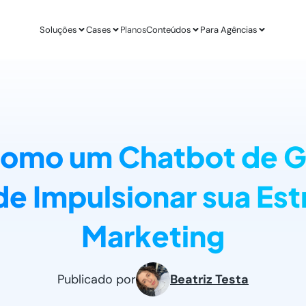
Soluções
Cases
Planos
Conteúdos
Para Agências
APLICAÇÕES
ESTUDO DE CASO
AGÊ
IA para E-commerce
Revenda Mais
Inteligênc
new
Aumenta sua conversão
R$ 300 mil em nov
O ChatGPT d
como um Chatbot de G
IA para Infoprodutores
Unity4 & Dryv
Otimizaç
Blog da Lead
Aumente as vendas por impulso
2 vezes mais conv
Gere mais l
O melhor conteú
e Impulsionar sua Est
Abordagens com ChatGPT
VR Gente
Geração 
new
Proatividade no seu site
+211% em MQLs
Leads quali
Materiais Gra
Marketing
O melhor conteú
Casos de Uso com AI
Espresso App
Agendam
Melhores aplicações na prática
+255% mais Leads
Leads quali
LEADSTER NA PRÁTICA
Publicado por
Beatriz Testa
Junta & Client
Como A Agência SEO Aumentou Em 287% A C
208% de aumento 