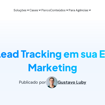
Soluções
Cases
Planos
Conteúdos
Para Agências
APLICAÇÕES
ESTUDO DE CASO
AGÊ
IA para E-commerce
Revenda Mais
Inteligênc
new
Aumenta sua conversão
R$ 300 mil em nov
O ChatGPT d
ead Tracking em sua E
IA para Infoprodutores
Unity4 & Dryv
Otimizaç
Blog da Lead
Aumente as vendas por impulso
2 vezes mais conv
Gere mais l
O melhor conteú
Marketing
Abordagens com ChatGPT
VR Gente
Geração 
new
Proatividade no seu site
+211% em MQLs
Leads quali
Materiais Gra
O melhor conteú
Casos de Uso com AI
Espresso App
Agendam
Publicado por
Gustavo Luby
Melhores aplicações na prática
+255% mais Leads
Leads quali
LEADSTER NA PRÁTICA
Junta & Client
Como A Agência SEO Aumentou Em 287% A C
208% de aumento 