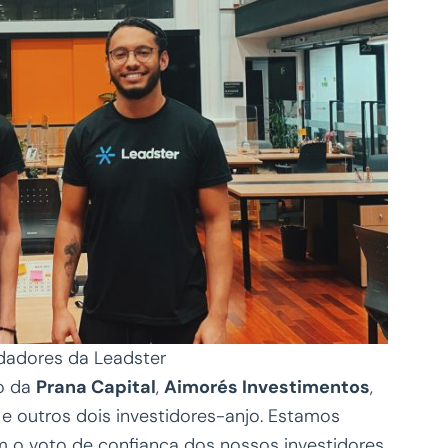
ndadores da Leadster
ão da
Prana Capital
,
Aimorés Investimentos
,
e outros dois investidores-anjo. Estamos
m o voto de confiança dos nossos investidores.