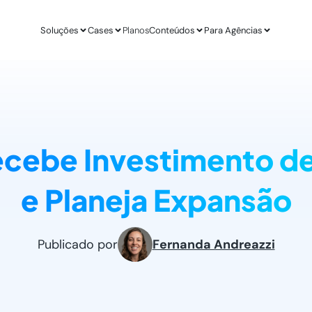
Soluções
Cases
Planos
Conteúdos
Para Agências
APLICAÇÕES
ESTUDO DE CASO
AGÊ
IA para E-commerce
Revenda Mais
Inteligênc
new
Aumenta sua conversão
R$ 300 mil em nov
O ChatGPT d
cebe Investimento de
IA para Infoprodutores
Unity4 & Dryv
Otimizaç
Blog da Lead
Aumente as vendas por impulso
2 vezes mais conv
Gere mais l
O melhor conteú
e Planeja Expansão
Abordagens com ChatGPT
VR Gente
Geração 
new
Proatividade no seu site
+211% em MQLs
Leads quali
Materiais Gra
O melhor conteú
Casos de Uso com AI
Espresso App
Agendam
Publicado por
Fernanda Andreazzi
Melhores aplicações na prática
+255% mais Leads
Leads quali
LEADSTER NA PRÁTICA
Junta & Client
Como A Agência SEO Aumentou Em 287% A C
208% de aumento 