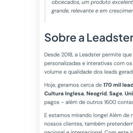
obcecados, um produto excelent
grande, relevante e em crescimen
Sobre a Leadste
Desde 2018, a Leadster permite qu
personalizadas e interativas com os
volume e qualidade dos leads gera
Hoje, geramos cerca de
170 mil lea
Cultura Inglesa
,
Neogrid
,
Sage
,
Un
pagos – além de outros 1600 contas 
E estamos mirando longe! Além de m
nossos clientes, também pretende
nacional e internacional. Com este 