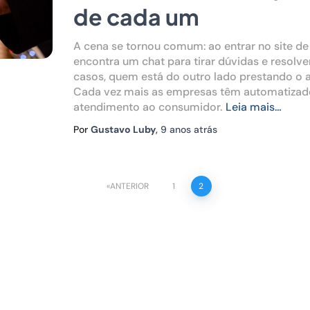
de cada um
A cena se tornou comum: ao entrar no site de
encontra um chat para tirar dúvidas e resolv
casos, quem está do outro lado prestando o 
Cada vez mais as empresas têm automatizad
atendimento ao consumidor.
Leia mais…
Por
Gustavo Luby
,
9 anos
atrás
ANTERIOR
1
2