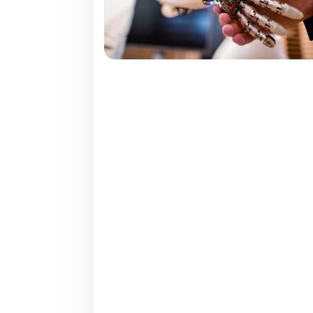
Paginação
de
posts