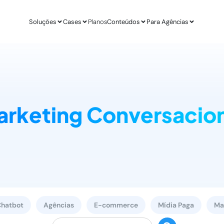
Soluções
Cases
Planos
Conteúdos
Para Agências
APLICAÇÕES
ESTUDO DE CASO
AGÊ
IA para E-commerce
Revenda Mais
Inteligênc
new
Aumenta sua conversão
R$ 300 mil em nov
O ChatGPT d
rketing Conversacio
IA para Infoprodutores
Unity4 & Dryv
Otimizaç
Blog da Lead
Aumente as vendas por impulso
2 vezes mais conv
Gere mais l
O melhor conteú
Abordagens com ChatGPT
VR Gente
Geração 
new
Proatividade no seu site
+211% em MQLs
Leads quali
Materiais Gra
O melhor conteú
Casos de Uso com AI
Espresso App
Agendam
Melhores aplicações na prática
+255% mais Leads
Leads quali
LEADSTER NA PRÁTICA
Junta & Client
hatbot
Agências
E-commerce
Mídia Paga
Mar
Como A Agência SEO Aumentou Em 287% A C
208% de aumento 
Pesquisar