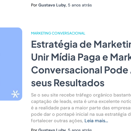
Por
Gustavo Luby
,
5 anos
atrás
MARKETING CONVERSACIONAL
Estratégia de Market
Unir Mídia Paga e Mar
Conversacional Pode 
seus Resultados
Se o seu site recebe tráfego orgânico bastant
captação de leads, esta é uma excelente notíc
é a realidade para a maior parte das empresa
pode dar o pontapé inicial na sua estratégia 
fortalecer outras ações,
Leia mais…
Por
Gustavo Luby
,
5 anos
atrás