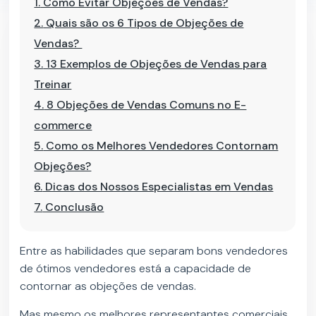
1.
Como Evitar Objeções de Vendas?
2.
Quais são os 6 Tipos de Objeções de
Vendas?
3.
13 Exemplos de Objeções de Vendas para
Treinar
4.
8 Objeções de Vendas Comuns no E-
commerce
5.
Como os Melhores Vendedores Contornam
Objeções?
6.
Dicas dos Nossos Especialistas em Vendas
7.
Conclusão
Entre as habilidades que separam bons vendedores
de ótimos vendedores está a capacidade de
contornar as objeções de vendas.
Mas mesmo os melhores representantes comerciais