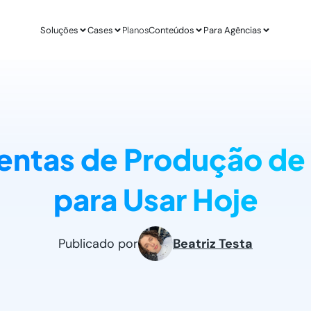
Soluções
Cases
Planos
Conteúdos
Para Agências
APLICAÇÕES
ESTUDO DE CASO
AGÊ
IA para E-commerce
Revenda Mais
Inteligênc
new
Aumenta sua conversão
R$ 300 mil em nov
O ChatGPT d
entas de Produção d
IA para Infoprodutores
Unity4 & Dryv
Otimizaç
Blog da Lead
Aumente as vendas por impulso
2 vezes mais conv
Gere mais l
O melhor conteú
para Usar Hoje
Abordagens com ChatGPT
VR Gente
Geração 
new
Proatividade no seu site
+211% em MQLs
Leads quali
Materiais Gra
O melhor conteú
Casos de Uso com AI
Espresso App
Agendam
Publicado por
Beatriz Testa
Melhores aplicações na prática
+255% mais Leads
Leads quali
LEADSTER NA PRÁTICA
Junta & Client
Como A Agência SEO Aumentou Em 287% A C
208% de aumento 