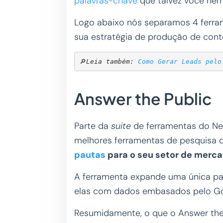
palavras-chave
que talvez você nem
Logo abaixo nós separamos 4 ferra
sua estratégia de produção de conte
🔎
Leia também: 
Como Gerar Leads pelo
Answer the Public
Parte da
suite
de ferramentas do Nei
melhores ferramentas de pesquisa 
pautas
para o seu setor de merc
A ferramenta expande uma única pa
elas com dados embasados pelo G
Resumidamente, o que o Answer the