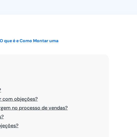
Ver todos
 O que é e Como Montar uma
?
ar com objeções?
rgem no processo de vendas?
s?
bjeções?