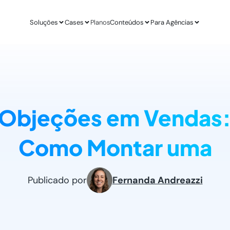
Soluções
Cases
Planos
Conteúdos
Para Agências
APLICAÇÕES
ESTUDO DE CASO
AGÊ
IA para E-commerce
Revenda Mais
Inteligênc
new
Aumenta sua conversão
R$ 300 mil em nov
O ChatGPT d
 Objeções em Vendas:
IA para Infoprodutores
Unity4 & Dryv
Otimizaç
Blog da Lead
Aumente as vendas por impulso
2 vezes mais conv
Gere mais l
O melhor conteú
Como Montar uma
Abordagens com ChatGPT
VR Gente
Geração 
new
Proatividade no seu site
+211% em MQLs
Leads quali
Materiais Gra
O melhor conteú
Casos de Uso com AI
Espresso App
Agendam
Publicado por
Fernanda Andreazzi
Melhores aplicações na prática
+255% mais Leads
Leads quali
LEADSTER NA PRÁTICA
Junta & Client
Como A Agência SEO Aumentou Em 287% A C
208% de aumento 