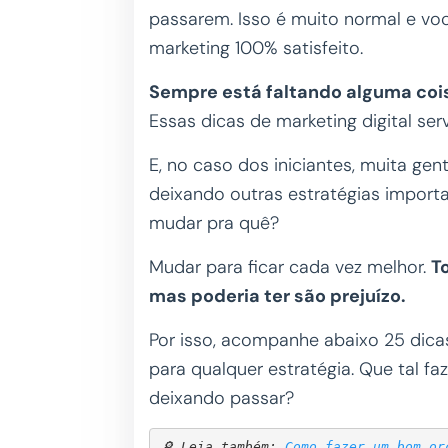
passarem. Isso é muito normal e vo
marketing 100% satisfeito.
Sempre está faltando alguma coisa
Essas dicas de marketing digital ser
E, no caso dos iniciantes, muita g
deixando outras estratégias importa
mudar pra quê?
Mudar para ficar cada vez melhor.
T
mas poderia ter são prejuízo.
Por isso, acompanhe abaixo 25 dic
para qualquer estratégia. Que tal fa
deixando passar?
🔎 Leia também: 
Como fazer um bom or