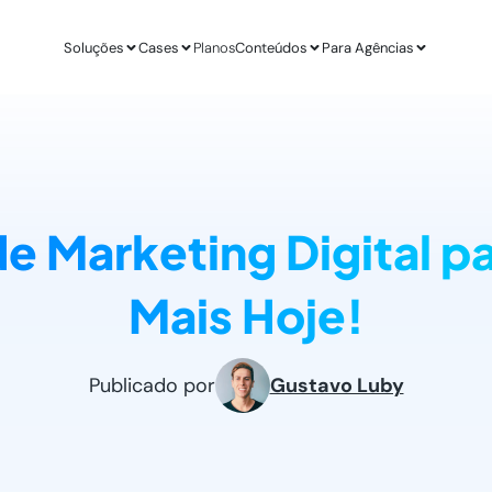
Soluções
Cases
Planos
Conteúdos
Para Agências
APLICAÇÕES
ESTUDO DE CASO
AGÊ
IA para E-commerce
Revenda Mais
Inteligênc
new
Aumenta sua conversão
R$ 300 mil em nov
O ChatGPT d
de Marketing Digital p
IA para Infoprodutores
Unity4 & Dryv
Otimizaç
Blog da Lead
Aumente as vendas por impulso
2 vezes mais conv
Gere mais l
O melhor conteú
Mais Hoje!
Abordagens com ChatGPT
VR Gente
Geração 
new
Proatividade no seu site
+211% em MQLs
Leads quali
Materiais Gra
O melhor conteú
Casos de Uso com AI
Espresso App
Agendam
Publicado por
Gustavo Luby
Melhores aplicações na prática
+255% mais Leads
Leads quali
LEADSTER NA PRÁTICA
Junta & Client
Como A Agência SEO Aumentou Em 287% A C
208% de aumento 