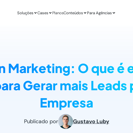
Soluções
Cases
Planos
Conteúdos
Para Agências
APLICAÇÕES
ESTUDO DE CASO
AGÊ
IA para E-commerce
Revenda Mais
Inteligênc
new
Aumenta sua conversão
R$ 300 mil em nov
O ChatGPT d
n Marketing: O que é 
IA para Infoprodutores
Unity4 & Dryv
Otimizaç
Blog da Lead
Aumente as vendas por impulso
2 vezes mais conv
Gere mais l
O melhor conteú
ara Gerar mais Leads 
Abordagens com ChatGPT
VR Gente
Geração 
new
Proatividade no seu site
+211% em MQLs
Leads quali
Materiais Gra
Empresa
O melhor conteú
Casos de Uso com AI
Espresso App
Agendam
Melhores aplicações na prática
+255% mais Leads
Leads quali
LEADSTER NA PRÁTICA
Publicado por
Gustavo Luby
Junta & Client
Como A Agência SEO Aumentou Em 287% A C
208% de aumento 