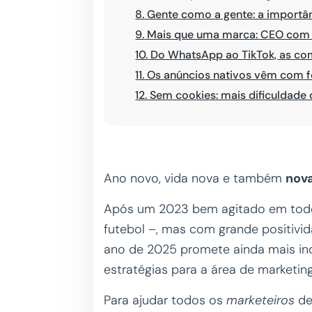
8.
Gente como a gente: a importân
9.
Mais que uma marca: CEO com 
10.
Do WhatsApp ao TikTok, as co
11.
Os anúncios nativos vêm com f
12.
Sem cookies: mais dificuldade 
Ano novo, vida nova e também
nova
Após um 2023 bem agitado em todo
futebol –, mas com grande positivid
ano de 2025 promete ainda mais in
estratégias para a área de marketin
Para ajudar todos os
marketeiros
de