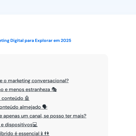
Ver todos
ting Digital para Explorar em 2025
e o marketing conversacional?
o e menos estranheza 🎭
do conteúdo 🤖
onteúdo almejado 🗣️
e apenas um canal, se posso ter mais?
 e dispositivos💻
íbrido é essencial📱👫