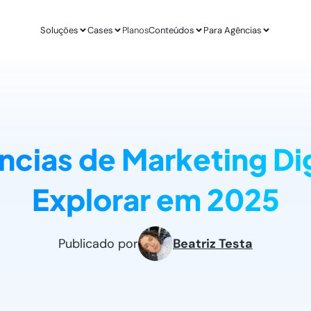
Soluções
Cases
Planos
Conteúdos
Para Agências
APLICAÇÕES
ESTUDO DE CASO
AGÊ
IA para E-commerce
Revenda Mais
Inteligênc
new
Aumenta sua conversão
R$ 300 mil em nov
O ChatGPT d
ncias de Marketing Dig
IA para Infoprodutores
Unity4 & Dryv
Otimizaç
Blog da Lead
Aumente as vendas por impulso
2 vezes mais conv
Gere mais l
O melhor conteú
Explorar em 2025
Abordagens com ChatGPT
VR Gente
Geração 
new
Proatividade no seu site
+211% em MQLs
Leads quali
Materiais Gra
O melhor conteú
Casos de Uso com AI
Espresso App
Agendam
Publicado por
Beatriz Testa
Melhores aplicações na prática
+255% mais Leads
Leads quali
LEADSTER NA PRÁTICA
Junta & Client
Como A Agência SEO Aumentou Em 287% A C
208% de aumento 