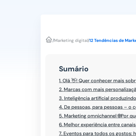
/
Marketing digital
/
12 Tendências de Marke
Sumário
1.
Olá 👋! Quer conhecer mais sobr
2.
Marcas com mais personalizaçã
3.
Inteligência artificial produzin
4.
De pessoas, para pessoas – o c
5.
Marketing omnichannel 🌐Por qu
6.
Melhor experiência entre canais
7.
Eventos para todos os gostos: h